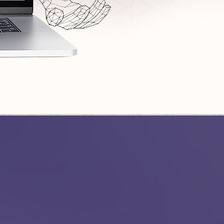
moriam
com IAs voltada para