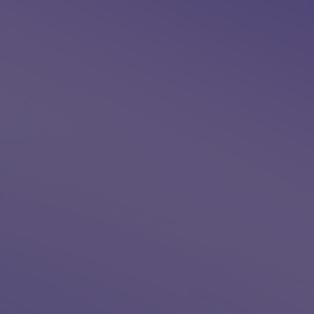
Além do
Bio
, que cria textos únicos e emoci
cerimônias, contamos com diversas outras f
IA para redes sociais:
gera legendas sensíveis 
publicação.
Bio Cerimonialista:
roteiros prontos para serem
Histórico de vida:
preserva lembranças e trajet
Bio Assistente:
faz a triagem das mensagens rec
conteúdos inapropriados.