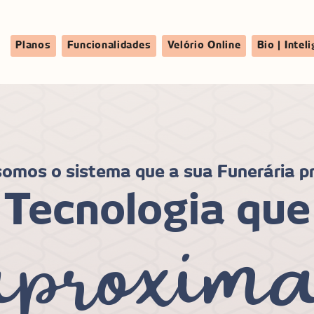
Planos
Funcionalidades
Velório Online
Bio | Inteli
aproxima
omos o sistema que a sua Funerária p
Tecnologia que