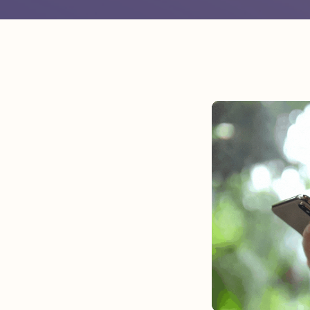
e
nde gostaríamos, mas isso não
tar presentes.
ada e fácil