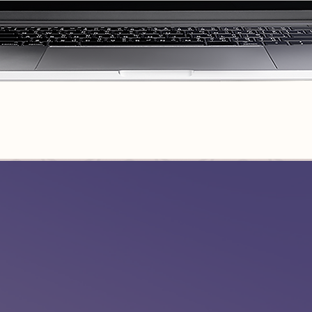
A inteligência
artificial do Me
O Memoriam é a plataforma
mais completa
despedidas e homenagens.