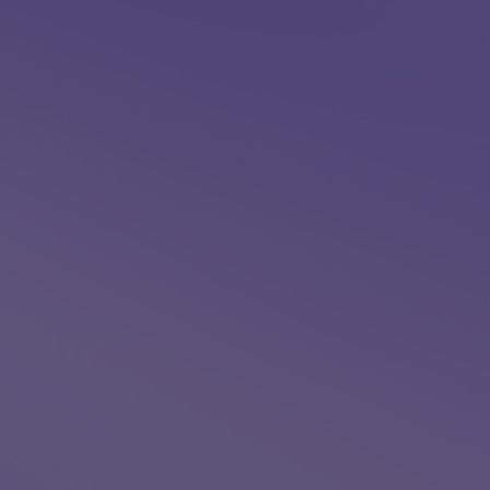
onantes para as
erramentas:
e adequadas para cada
 lidos em despedidas.
órias de forma envolvente.
ebidas, filtrando