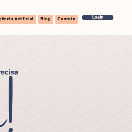
Login
gência Artificial
Blog
Contato
!
recisa